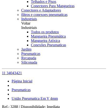
Telhados e Pisos
Conectores Para Mangueiras
Conectores e Adaptadores
filtros e conexoes pneumaticas
Industriais
Voltar
Industriais
Todos os produtos
Mangueira Pneumática
Mangueira Atóxica
Conexões Pneumaticas
Jardim
Pneumaticas
Recapada
Siliconada
11 34043421
Página Inicial
Pneumaticas
União Pneumatica Em Y 4mm
Ref.:
3288
|
Disponibilidade:
Imediata